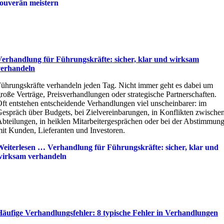
souverän meistern
Verhandlung für Führungskräfte: sicher, klar und wirksam
verhandeln
ührungskräfte verhandeln jeden Tag. Nicht immer geht es dabei um
roße Verträge, Preisverhandlungen oder strategische Partnerschaften.
ft entstehen entscheidende Verhandlungen viel unscheinbarer: im
espräch über Budgets, bei Zielvereinbarungen, in Konflikten zwische
bteilungen, in heiklen Mitarbeitergesprächen oder bei der Abstimmun
it Kunden, Lieferanten und Investoren.
Weiterlesen …
Verhandlung für Führungskräfte: sicher, klar und
wirksam verhandeln
Häufige Verhandlungsfehler: 8 typische Fehler in Verhandlungen