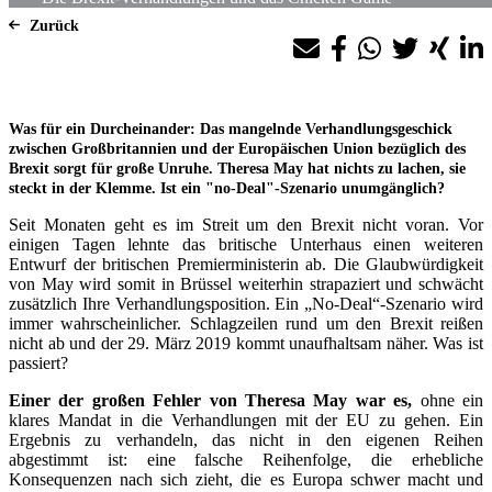
Zurück
Was für ein Durcheinander: Das mangelnde Verhandlungsgeschick
zwischen Großbritannien und der Europäischen Union bezüglich des
Brexit sorgt für große Unruhe. Theresa May hat nichts zu lachen, sie
steckt in der Klemme. Ist ein "no-Deal"-Szenario unumgänglich?
Seit Monaten geht es im Streit um den Brexit nicht voran. Vor
einigen Tagen lehnte das britische Unterhaus einen weiteren
Entwurf der britischen Premierministerin ab. Die Glaubwürdigkeit
von May wird somit in Brüssel weiterhin strapaziert und schwächt
zusätzlich Ihre Verhandlungsposition. Ein „No-Deal“-Szenario wird
immer wahrscheinlicher. Schlagzeilen rund um den Brexit reißen
nicht ab und der 29. März 2019 kommt unaufhaltsam näher. Was ist
passiert?
Einer der großen Fehler von Theresa May war es,
ohne ein
klares Mandat in die Verhandlungen mit der EU zu gehen. Ein
Ergebnis zu verhandeln, das nicht in den eigenen Reihen
abgestimmt ist: eine falsche Reihenfolge, die erhebliche
Konsequenzen nach sich zieht, die es Europa schwer macht und