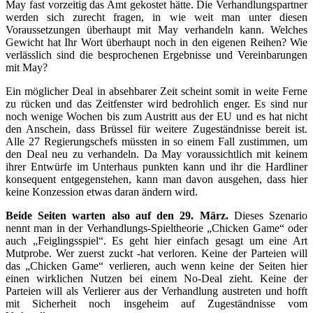
May fast vorzeitig das Amt gekostet hätte. Die Verhandlungspartner
werden sich zurecht fragen, in wie weit man unter diesen
Voraussetzungen überhaupt mit May verhandeln kann. Welches
Gewicht hat Ihr Wort überhaupt noch in den eigenen Reihen? Wie
verlässlich sind die besprochenen Ergebnisse und Vereinbarungen
mit May?
Ein möglicher Deal in absehbarer Zeit scheint somit in weite Ferne
zu rücken und das Zeitfenster wird bedrohlich enger. Es sind nur
noch wenige Wochen bis zum Austritt aus der EU und es hat nicht
den Anschein, dass Brüssel für weitere Zugeständnisse bereit ist.
Alle 27 Regierungschefs müssten in so einem Fall zustimmen, um
den Deal neu zu verhandeln. Da May voraussichtlich mit keinem
ihrer Entwürfe im Unterhaus punkten kann und ihr die Hardliner
konsequent entgegenstehen, kann man davon ausgehen, dass hier
keine Konzession etwas daran ändern wird.
Beide Seiten warten also auf den 29. März.
Dieses Szenario
nennt man in der Verhandlungs-Spieltheorie „Chicken Game“ oder
auch „Feiglingsspiel“. Es geht hier einfach gesagt um eine Art
Mutprobe. Wer zuerst zuckt -hat verloren. Keine der Parteien will
das „Chicken Game“ verlieren, auch wenn keine der Seiten hier
einen wirklichen Nutzen bei einem No-Deal zieht. Keine der
Parteien will als Verlierer aus der Verhandlung austreten und hofft
mit Sicherheit noch insgeheim auf Zugeständnisse vom