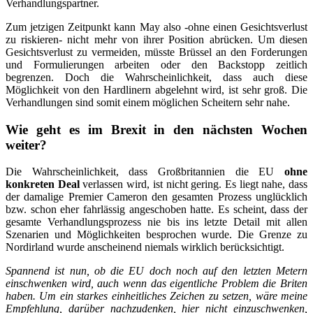
Verhandlungspartner.
Zum jetzigen Zeitpunkt kann May also -ohne einen Gesichtsverlust
zu riskieren- nicht mehr von ihrer Position abrücken. Um diesen
Gesichtsverlust zu vermeiden, müsste Brüssel an den Forderungen
und Formulierungen arbeiten oder den Backstopp zeitlich
begrenzen. Doch die Wahrscheinlichkeit, dass auch diese
Möglichkeit von den Hardlinern abgelehnt wird, ist sehr groß. Die
Verhandlungen sind somit einem möglichen Scheitern sehr nahe.
Wie geht es im Brexit in den nächsten Wochen
weiter?
Die Wahrscheinlichkeit, dass Großbritannien die EU
ohne
konkreten Deal
verlassen wird, ist nicht gering. Es liegt nahe, dass
der damalige Premier Cameron den gesamten Prozess unglücklich
bzw. schon eher fahrlässig angeschoben hatte. Es scheint, dass der
gesamte Verhandlungsprozess nie bis ins letzte Detail mit allen
Szenarien und Möglichkeiten besprochen wurde. Die Grenze zu
Nordirland wurde anscheinend niemals wirklich berücksichtigt.
Spannend ist nun, ob die EU doch noch auf den letzten Metern
einschwenken wird, auch wenn das eigentliche Problem die Briten
haben. Um ein starkes einheitliches Zeichen zu setzen, wäre meine
Empfehlung, darüber nachzudenken, hier nicht einzuschwenken,