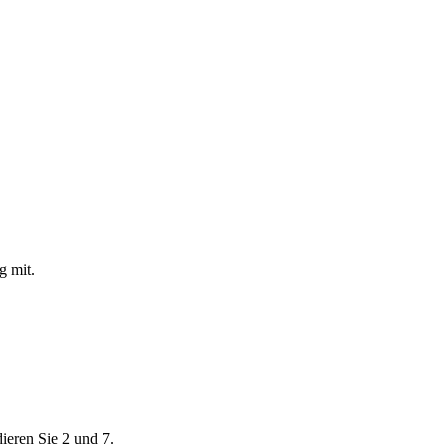
g mit.
ptiert haben und der Verarbeitung Ihrer Daten gemäß der Datenschutzer
ions widerrufen.
dieren Sie 2 und 7.