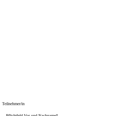
Individuelle Reise- und Hotelkosten werden bei Bedarf
von den Teilnehmenden selbst getragen.
*Alle Preise verstehen sich zzgl. MwSt.
Teilnehmer/in
Pflichtfeld
Vor-und Nachname
*