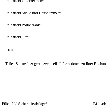
Pflichtfeld
Unternehmen
*
Pflichtfeld
Straße und Hausnummer
*
Pflichtfeld
Postleitzahl
*
Pflichtfeld
Ort
*
Teilen Sie uns hier gerne eventuelle Informationen zu Ihrer Buchun
Mit Ihrer Buchung erklären Sie, dass Sie unsere AGB gelesen und akze
Wirkung für die Zukunft durch Erklärung gegenüber Brandis Negotiat
Pflichtfeld
Sicherheitsabfrage
*
Bitte ad