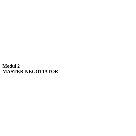
17.09.2026–18.09.2026
Frankfurt I Steigenberger Frankfurter Hof
19.11.2026–20.11.2026
Hamburg I Grand Elysée Hamburg
Modul 2
MASTER NEGOTIATOR
24.09.2026–25.09.2026
Düsseldorf I Steigenberger Icon Parkhotel
22.10.2026–23.10.2026
Frankfurt I Steigenberger Frankfurter Hof