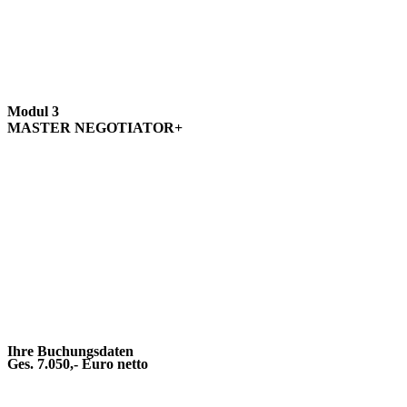
12.11.2026–13.11.2026
Hamburg I Grand Elysée Hamburg
Modul 3
MASTER NEGOTIATOR+
03.12.2026–04.12.2026
Hamburg I Grand Elysée Hamburg
Mit * gekennzeichnete Felder sind Pflichfelder
Ihre Buchungsdaten
Ges. 7.050,- Euro netto